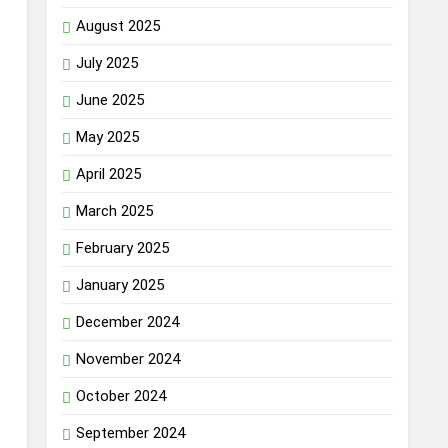
August 2025
July 2025
June 2025
May 2025
April 2025
March 2025
February 2025
January 2025
December 2024
November 2024
October 2024
September 2024