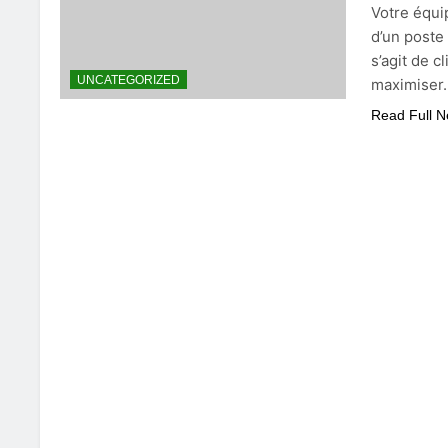
Votre équi
d’un poste 
s’agit de c
UNCATEGORIZED
maximiser
Read Full 