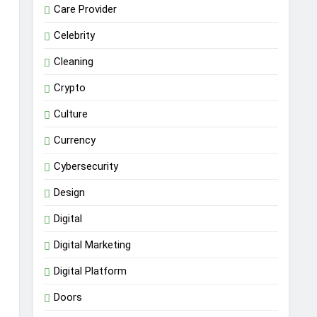
Care Provider
Celebrity
Cleaning
Crypto
Culture
Currency
Cybersecurity
Design
Digital
Digital Marketing
Digital Platform
Doors