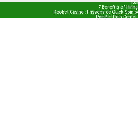
Rai
7 Benefits of Hiri
Roobet Casino : Frissons de Quick‑Spin p
RainBet Help Center
Rai
7 Benefits of Hiri
Roobet Casino : Frissons de Quick‑Spin p
RainBet Help Center
Rai