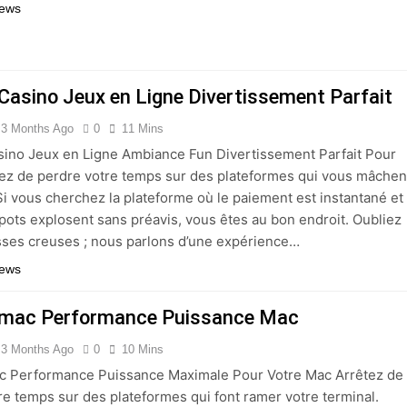
News
Casino Jeux en Ligne Divertissement Parfait
3 Months Ago
0
11 Mins
ino Jeux en Ligne Ambiance Fun Divertissement Parfait Pour
ez de perdre votre temps sur des plateformes qui vous mâchen
 Si vous cherchez la plateforme où le paiement est instantané et
kpots explosent sans préavis, vous êtes au bon endroit. Oubliez
ses creuses ; nous parlons d’une expérience…
News
 mac Performance Puissance Mac
3 Months Ago
0
10 Mins
c Performance Puissance Maximale Pour Votre Mac Arrêtez de
re temps sur des plateformes qui font ramer votre terminal.