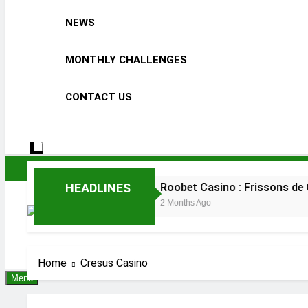
NEWS
MONTHLY CHALLENGES
CONTACT US
ing Company
HEADLINES
Roobet Casino : Frissons de Quick‑Spin po
2 Months Ago
Hackerella
Home
Cresus Casino
Menu