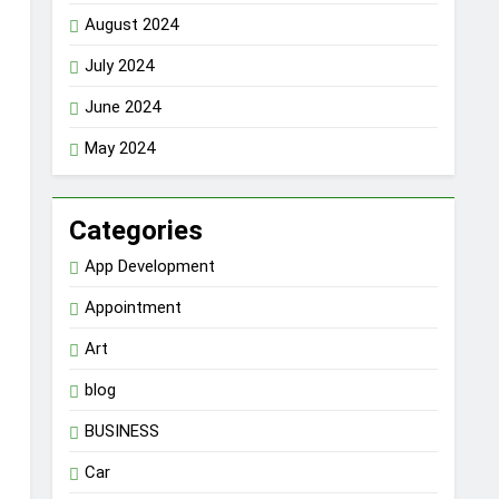
August 2024
July 2024
June 2024
May 2024
Categories
App Development
Appointment
Art
blog
BUSINESS
Car