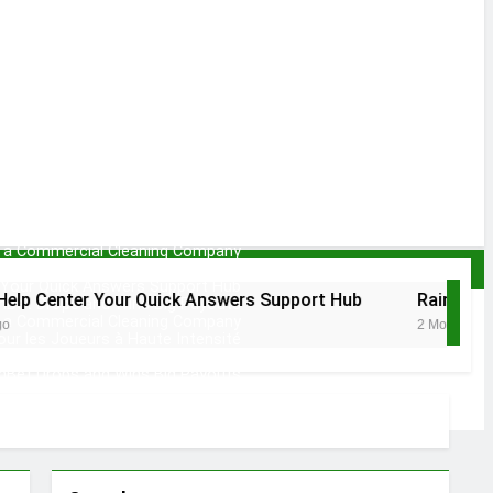
nBet Drops and Wins Big Payouts
ng a Commercial Cleaning Company
our les Joueurs à Haute Intensité
 Your Quick Answers Support Hub
Your Quick Answers Support Hub
RainBet Drops and Win
nBet Drops and Wins Big Payouts
ng a Commercial Cleaning Company
2 Months Ago
our les Joueurs à Haute Intensité
 Your Quick Answers Support Hub
nBet Drops and Wins Big Payouts