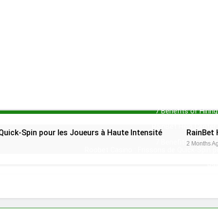
Rai
7 Benefits of Hiri
Roobet Casino : Frissons de Quick‑Spin p
RainBet Help Center
ur les Joueurs à Haute Intensité
RainBet Help Center 
Rai
7 Benefits of Hiri
2 Months Ago
Roobet Casino : Frissons de Quick‑Spin p
RainBet Help Center
Rai