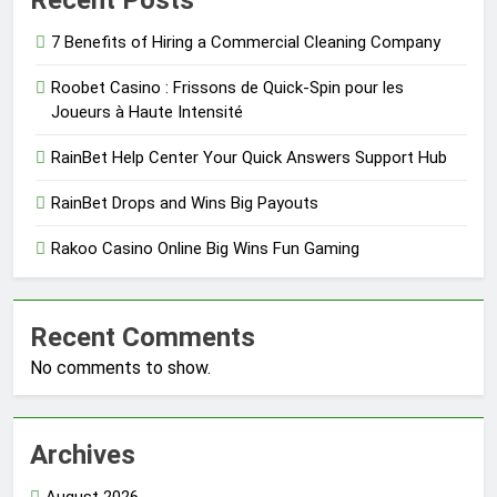
7 Benefits of Hiring a Commercial Cleaning Company
Roobet Casino : Frissons de Quick‑Spin pour les
Joueurs à Haute Intensité
RainBet Help Center Your Quick Answers Support Hub
RainBet Drops and Wins Big Payouts
Rakoo Casino Online Big Wins Fun Gaming
Recent Comments
No comments to show.
Archives
August 2026