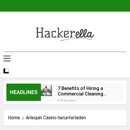
Skip
to
content
Hackerella
7 Benefits of Hiring a
HEADLINES
Commercial Cleaning
Company
5 Days Ago
Roobet Casino : Frissons de
Quick‑Spin pour les Joueurs à
Home
Arlequin Casino herunterladen
Haute Intensité
3 Months Ago
RainBet Help Center Your Quick