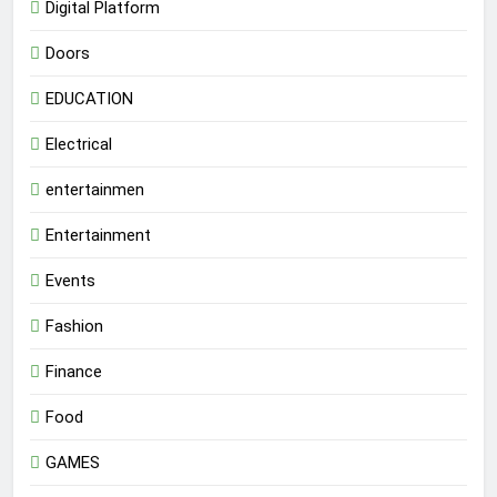
Digital Platform
Doors
EDUCATION
Electrical
entertainmen
Entertainment
Events
Fashion
Finance
Food
GAMES