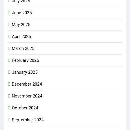
July 2025
June 2025
May 2025
April 2025
March 2025
February 2025
January 2025
December 2024
November 2024
October 2024
September 2024